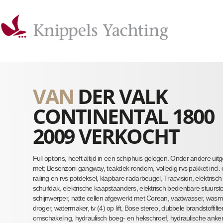
VAN
DER VALK
CONTINENTAL 1800
2009 VERKOCHT
Full options, heeft altijd in een schiphuis gelegen. Onder andere uitg
met; Besenzoni gangway, teakdek rondom, volledig rvs pakket incl. 
railing en rvs potdeksel, klapbare radarbeugel, Tracvision, elektrisch
schuifdak, elektrische kaapstaanders, elektrisch bedienbare stuursto
schijnwerper, natte cellen afgewerkt met Corean, vaatwasser, wasm
droger, watermaker, tv (4) op lift, Bose stereo, dubbele brandstoffilt
omschakeling, hydraulisch boeg- en hekschroef, hydraulische ankerl