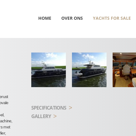
HOME
OVER ONS
YACHTS FOR SALE
erust
ovale
SPECIFICATIONS
el,
GALLERY
achine,
ers met
ier,